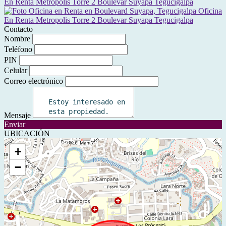
Contacto
Nombre
Teléfono
PIN
Celular
Correo electrónico
Mensaje
Enviar
UBICACIÓN
+
−