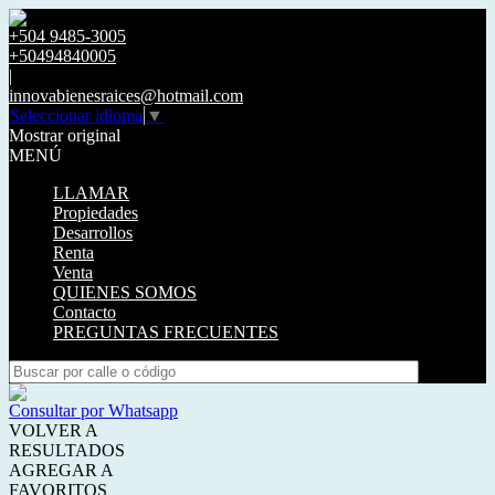
+504 9485-3005
+50494840005
|
innovabienesraices@hotmail.com
Seleccionar idioma
▼
Mostrar original
MENÚ
LLAMAR
Propiedades
Desarrollos
Renta
Venta
QUIENES SOMOS
Contacto
PREGUNTAS FRECUENTES
Consultar por Whatsapp
VOLVER A
RESULTADOS
AGREGAR A
FAVORITOS