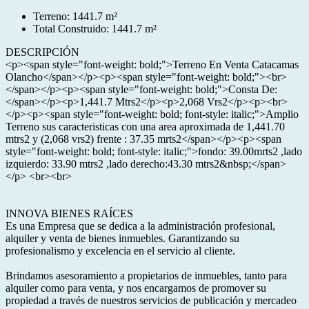
Terreno: 1441.7 m²
Total Construido: 1441.7 m²
DESCRIPCIÓN
<p><span style="font-weight: bold;">Terreno En Venta Catacamas
Olancho</span></p><p><span style="font-weight: bold;"><br>
</span></p><p><span style="font-weight: bold;">Consta De:
</span></p><p>1,441.7 Mtrs2</p><p>2,068 Vrs2</p><p><br>
</p><p><span style="font-weight: bold; font-style: italic;">Amplio
Terreno sus caracteristicas con una area aproximada de 1,441.70
mtrs2 y (2,068 vrs2) frente : 37.35 mrts2</span></p><p><span
style="font-weight: bold; font-style: italic;">fondo: 39.00mrts2 ,lado
izquierdo: 33.90 mtrs2 ,lado derecho:43.30 mtrs2&nbsp;</span>
</p> <br><br>
INNOVA BIENES RAÍCES
Es una Empresa que se dedica a la administración profesional,
alquiler y venta de bienes inmuebles. Garantizando su
profesionalismo y excelencia en el servicio al cliente.
Brindamos asesoramiento a propietarios de inmuebles, tanto para
alquiler como para venta, y nos encargamos de promover su
propiedad a través de nuestros servicios de publicación y mercadeo