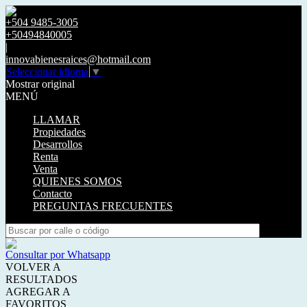
+504 9485-3005
+50494840005
|
innovabienesraices@hotmail.com
Seleccionar idioma
▼
Mostrar original
MENÚ
LLAMAR
Propiedades
Desarrollos
Renta
Venta
QUIENES SOMOS
Contacto
PREGUNTAS FRECUENTES
Consultar por Whatsapp
VOLVER A
RESULTADOS
AGREGAR A
FAVORITOS