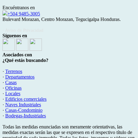
Encuéntranos en
+504 9485-3005
Bulevard Morazan, Centro Morazan, Tegucigalpa Honduras.
· Aviso de Privacidad
Síguenos en
Asociados con
¿Qué estás buscando?
·
Terrenos
·
Departamentos
·
Casas
·
Oficinas
·
Locales
·
Edificios comerciales
·
Naves Industriales
·
Casas-Condominio
·
Bodegas-Industriales
Todas las medidas enunciadas son meramente orientativas, las
medidas exactas serán las que se expresen en el respectivo título de
propiedad de cada inmueble. Todas las fotos, imagenes y videos son