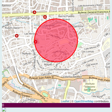
Leaflet
| ©
OpenStreetMap
contributors
0