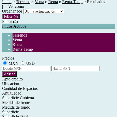
Inicio
>
Terrenos
>
Venta
o
Renta
o
Renta-Temp
> Resultados
| Ver como
Ordenar por
Filtrar
(4)
Filtrar
(4)
Filtros Activos
Terrenos
Venta
Renta
Renta-Temp
Precios
MXN
USD
Aplicar
Apto crédito
Ubicación
Cantidad de Espacios
Antigüedad
Superficie Cubierta
Medida de frente
Medida de fondo
Superficie
Superficie Total