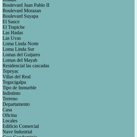
Boulevard Juan Pablo II
Boulevard Morazan
Boulevard Suyapa
El Sauce
El Trapiche
Las Hadas
Las Uvas
Loma Linda Norte
Loma Linda Sur
Lomas del Guijarro
Lomas del Mayab
Residencial las cascadas
Tepeyac
Villas del Real
Tegucigalpa
Tipo de Inmueble
Indistinto
Terreno
Departamento
Casa
Oficina
Locales
Edificio Comercial
Nave Industrial