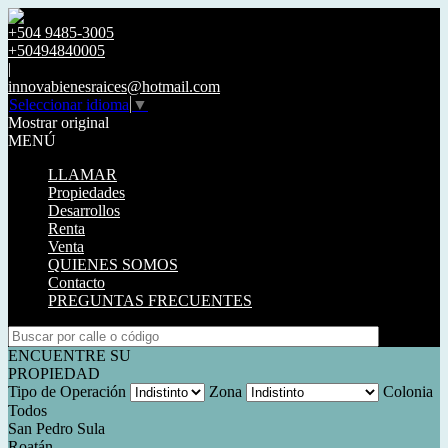
+504 9485-3005
+50494840005
|
innovabienesraices@hotmail.com
Seleccionar idioma
▼
Mostrar original
MENÚ
LLAMAR
Propiedades
Desarrollos
Renta
Venta
QUIENES SOMOS
Contacto
PREGUNTAS FRECUENTES
ENCUENTRE SU
PROPIEDAD
Tipo de Operación
Zona
Colonia
Todos
San Pedro Sula
Roatán