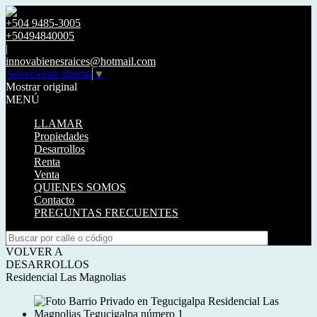
+504 9485-3005
+50494840005
|
innovabienesraices@hotmail.com
Seleccionar idioma
▼
Mostrar original
MENÚ
LLAMAR
Propiedades
Desarrollos
Renta
Venta
QUIENES SOMOS
Contacto
PREGUNTAS FRECUENTES
VOLVER A
DESARROLLOS
Residencial Las Magnolias