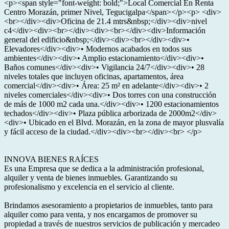
<p><span style="font-weight: bold;">Local Comercial En Renta
Centro Morazán, primer Nivel, Tegucigalpa</span></p><p> <div>
<br></div><div>Oficina de 21.4 mtrs&nbsp;</div><div>nivel
c4</div><div><br></div><div><br></div><div>Información
general del edificio&nbsp;</div><div><br></div><div>•
Elevadores</div><div>• Modernos acabados en todos sus
ambientes</div><div>• Amplio estacionamiento</div><div>•
Baños comunes</div><div>• Vigilancia 24/7</div><div>• 28
niveles totales que incluyen oficinas, apartamentos, área
comercial</div><div>• Área: 25 m² en adelante</div><div>• 2
niveles comerciales</div><div>• Dos torres con una construcción
de más de 1000 m2 cada una.</div><div>• 1200 estacionamientos
techados</div><div>• Plaza pública arborizada de 2000m2</div>
<div>• Ubicado en el Blvd. Morazán, en la zona de mayor plusvalía
y fácil acceso de la ciudad.</div><div><br></div><br> </p>
INNOVA BIENES RAÍCES
Es una Empresa que se dedica a la administración profesional,
alquiler y venta de bienes inmuebles. Garantizando su
profesionalismo y excelencia en el servicio al cliente.
Brindamos asesoramiento a propietarios de inmuebles, tanto para
alquiler como para venta, y nos encargamos de promover su
propiedad a través de nuestros servicios de publicación y mercadeo