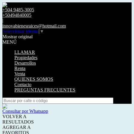
+504 9485-3005
+50494840005
|
innovabienesraices@hotmail.com
Seleccionar idioma
▼
Mostrar original
MENÚ
LLAMAR
Propiedades
Desarrollos
Renta
Venta
QUIENES SOMOS
Contacto
PREGUNTAS FRECUENTES
Consultar por Whatsapp
VOLVER A
RESULTADOS
AGREGAR A
FAVORITOS