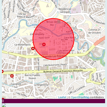
Leaflet
| ©
OpenStreetMap
contributors
0