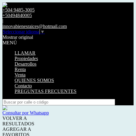
+504 9485-3005
+50494840005
|
innovabienesraices@hotmail.com
Seleccionar idioma
▼
Mostrar original
MENÚ
LLAMAR
Propiedades
Desarrollos
Renta
Venta
QUIENES SOMOS
Contacto
PREGUNTAS FRECUENTES
Consultar por Whatsapp
VOLVER A
RESULTADOS
AGREGAR A
FAVORITOS