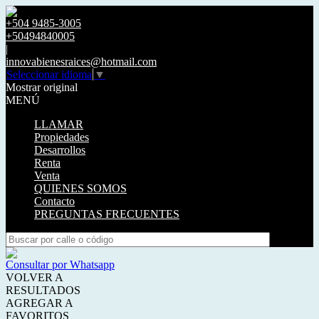
+504 9485-3005
+50494840005
|
innovabienesraices@hotmail.com
Seleccionar idioma
▼
Mostrar original
MENÚ
LLAMAR
Propiedades
Desarrollos
Renta
Venta
QUIENES SOMOS
Contacto
PREGUNTAS FRECUENTES
Consultar por Whatsapp
VOLVER A
RESULTADOS
AGREGAR A
FAVORITOS