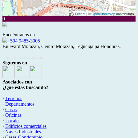
Leaflet
| ©
OpenStreetMap
contributors
0
Encuéntranos en
+504 9485-3005
Bulevard Morazan, Centro Morazan, Tegucigalpa Honduras.
· Aviso de Privacidad
Síguenos en
Asociados con
¿Qué estás buscando?
·
Terrenos
·
Departamentos
·
Casas
·
Oficinas
·
Locales
·
Edificios comerciales
·
Naves Industriales
·
Casas-Condominio