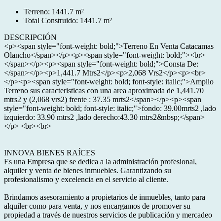
Terreno: 1441.7 m²
Total Construido: 1441.7 m²
DESCRIPCIÓN
<p><span style="font-weight: bold;">Terreno En Venta Catacamas
Olancho</span></p><p><span style="font-weight: bold;"><br>
</span></p><p><span style="font-weight: bold;">Consta De:
</span></p><p>1,441.7 Mtrs2</p><p>2,068 Vrs2</p><p><br>
</p><p><span style="font-weight: bold; font-style: italic;">Amplio
Terreno sus caracteristicas con una area aproximada de 1,441.70
mtrs2 y (2,068 vrs2) frente : 37.35 mrts2</span></p><p><span
style="font-weight: bold; font-style: italic;">fondo: 39.00mrts2 ,lado
izquierdo: 33.90 mtrs2 ,lado derecho:43.30 mtrs2&nbsp;</span>
</p> <br><br>
INNOVA BIENES RAÍCES
Es una Empresa que se dedica a la administración profesional,
alquiler y venta de bienes inmuebles. Garantizando su
profesionalismo y excelencia en el servicio al cliente.
Brindamos asesoramiento a propietarios de inmuebles, tanto para
alquiler como para venta, y nos encargamos de promover su
propiedad a través de nuestros servicios de publicación y mercadeo