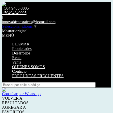
+504 9485-3005
+50494840005
|
innovabienesraices@hotmail.com
Seleccionar idioma
▼
Mostrar original
MENÚ
LLAMAR
Propiedades
Desarrollos
Renta
Venta
QUIENES SOMOS
Contacto
PREGUNTAS FRECUENTES
Consultar por Whatsapp
VOLVER A
RESULTADOS
AGREGAR A
FAVORITOS