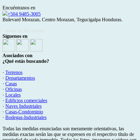
Encuéntranos en
+504 9485-3005
Bulevard Morazan, Centro Morazan, Tegucigalpa Honduras.
· Aviso de Privacidad
Síguenos en
Asociados con
¿Qué estás buscando?
·
Terrenos
·
Departamentos
·
Casas
·
Oficinas
·
Locales
·
Edificios comerciales
·
Naves Industriales
·
Casas-Condominio
·
Bodegas-Industriales
Todas las medidas enunciadas son meramente orientativas, las
medidas exactas serán las que se expresen en el respectivo título de
propiedad de cada inmueble. Todas las fotos, imagenes y videos son