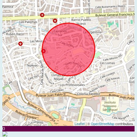
Leaflet
| ©
OpenStreetMap
contributors
0