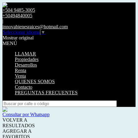
+504 9485-3005
+50494840005
|
innovabienesraices@hotmail.com
Seleccionar idioma
▼
Mostrar original
MENÚ
LLAMAR
Propiedades
Desarrollos
Renta
Venta
QUIENES SOMOS
Contacto
PREGUNTAS FRECUENTES
Consultar por Whatsapp
VOLVER A
RESULTADOS
AGREGAR A
FAVORITOS