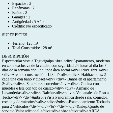
Espacios : 2
Recámaras : 2
Baños : 2
Garages : 2
Antigüedad : 5 Años
Crédito: No especificado
SUPERFICIES
Terreno: 128 m²
Total Construido: 128 m²
DESCRIPCIÓN
Espectacular vista a Tegucigalpa <br> <div>Apartamento, moderno
en zona exclusiva de la ciudad con seguridad 24 horas al día los 7
días de la semana con una linda área social</div><div><br></div>
<div>Área de construcción: 128 m²</div><div>- Habitaciones: 2
cada una con baño y closet</div><div>- Baños en el apartamento:
2</div><div>- Sala <br>- comedor</div><div>- Cocina con
muebles e Isla con top de cuarzo</div><div>- Armario de
Lavandería</div><div>- Balcón</div><div>- Ventanales de Piso a
Techo</div><div>&nbsp;-¡Vista Panorámica desde sala, comedor,
cocina y dormitorios!</div><div>&nbsp;-Estacionamiento Techado
para 2 Vehículos</div><div><br></div><div>&nbsp;Cuarto de
servicio Valor adicional.</div><div><br></div><div>ÁREA