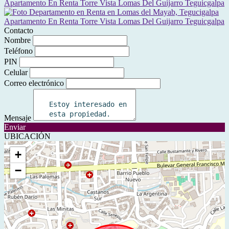
Contacto
Nombre
Teléfono
PIN
Celular
Correo electrónico
Mensaje
Enviar
UBICACIÓN
+
−