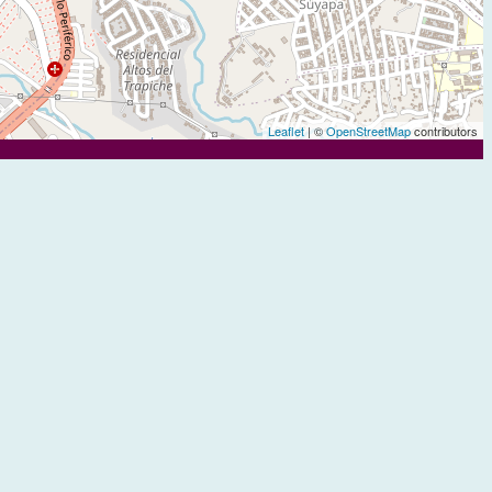
Leaflet
| ©
OpenStreetMap
contributors