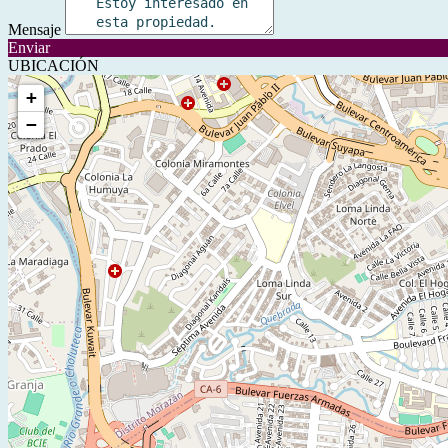
Mensaje
Enviar
UBICACIÓN
+
−