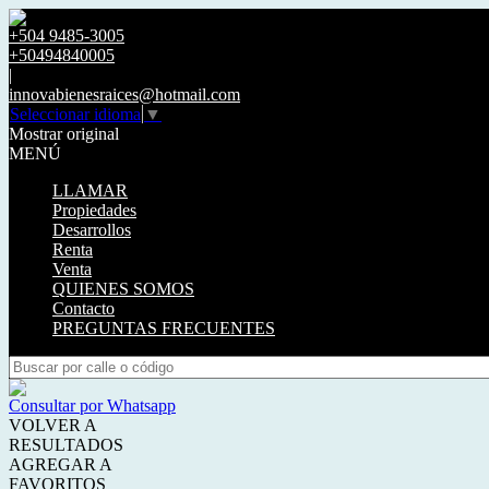
+504 9485-3005
+50494840005
|
innovabienesraices@hotmail.com
Seleccionar idioma
▼
Mostrar original
MENÚ
LLAMAR
Propiedades
Desarrollos
Renta
Venta
QUIENES SOMOS
Contacto
PREGUNTAS FRECUENTES
Consultar por Whatsapp
VOLVER A
RESULTADOS
AGREGAR A
FAVORITOS