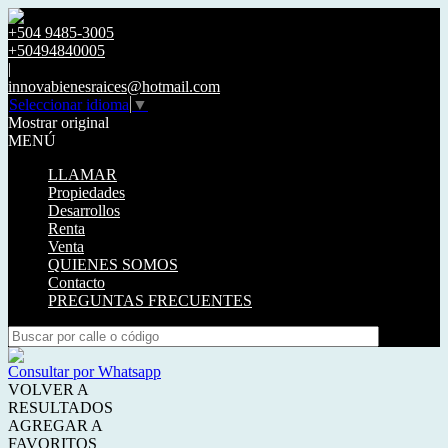
+504 9485-3005
+50494840005
|
innovabienesraices@hotmail.com
Seleccionar idioma
▼
Mostrar original
MENÚ
LLAMAR
Propiedades
Desarrollos
Renta
Venta
QUIENES SOMOS
Contacto
PREGUNTAS FRECUENTES
Consultar por Whatsapp
VOLVER A
RESULTADOS
AGREGAR A
FAVORITOS