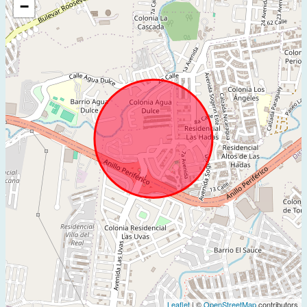
−
Leaflet
| ©
OpenStreetMap
contributors