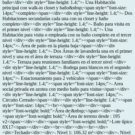
baño</div><div style="line-height: 1.4;">- Una Habitación
principal con walk-in closet y baño&nbsp;<span style="font-size:
14px;">completo</span></div><div style="line-height: 1.4;">- Dos
Habitaciones secundarías cada una con su closet y baño
completo</div><div style="line-height: 1.4;">- Baño para visita en
el primer nivel </div><div style="line-height: 1.4;">- Una
Habitación para visita o empleada con su baño completo en el tercer
nivel </div><div style="line-height: 1.4;"><span style="font-size:
14px;">- Área de patio en la planta baja</span></div><div
style="line-height: 1.4;">- Dos Áreas de lavandería una en el primer
nivel y una en el área de terraza </div><div style="line-height:
1.4;">- Terraza para reuniones familiares en el tercer nivel </div>
<div style="line-height: 1.4;">- Bodega para blancos en el segundo
nivel </div><div style="line-height: 1.4;"><span style="font-size:
14px;">- Estacionamiento para 2 vehículos </span></div><div
style="line-height: 1.4;"><span style="font-size: 14px;">- Area
social privada en azotea con medio baño para visitas</span></div>
<div style="line-height: 1.4;"><span style="font-size: 14px;">-
Circuito Cerrado</span></div><div style="line-height: 1.4;"><span
style="font-size: 14px;"><br></span></div><div><span
style="font-weight: bold;">Área de:&nbsp;</span></div><div>
<span style="font-weight: bold;">Área de terreno desde : 195
v2</span></div><div><span style="font-weight: bold;">Lote típico
8X17</span></div><div><br></div><div><br></div>
<div>Techado</div><div>- Nivel 1: 106.32 m²</div><div>- Nivel