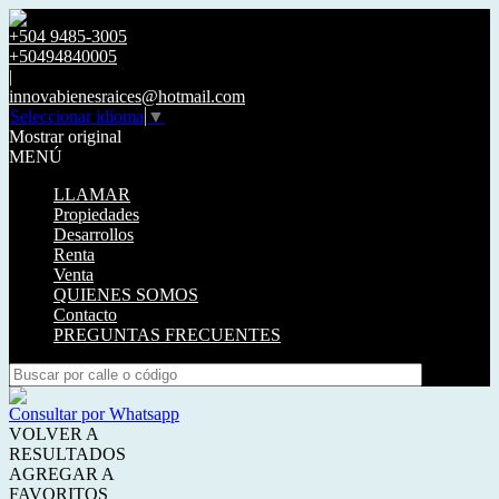
+504 9485-3005
+50494840005
|
innovabienesraices@hotmail.com
Seleccionar idioma
▼
Mostrar original
MENÚ
LLAMAR
Propiedades
Desarrollos
Renta
Venta
QUIENES SOMOS
Contacto
PREGUNTAS FRECUENTES
Consultar por Whatsapp
VOLVER A
RESULTADOS
AGREGAR A
FAVORITOS