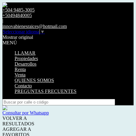
+504 9485-3005
+50494840005
|
innovabienesraices@hotmail.com
Seleccionar idioma
▼
Mostrar original
MENÚ
LLAMAR
Propiedades
Desarrollos
Renta
Venta
QUIENES SOMOS
Contacto
PREGUNTAS FRECUENTES
Consultar por Whatsapp
VOLVER A
RESULTADOS
AGREGAR A
FAVORITOS