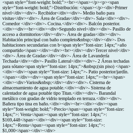
<span style="font-weight: bold;"><br></span></p><p><span
style="font-weight: bold;">Distribución: </span></p><div>Primer
nivel</div><div>- Recibidor</div><div>- Medio baño para
visitas</div><div>- Área de Gradas</div><div>- Sala</div><div>-
Comedor </div><div>- Cocina.</div><div>- Balcón posterior.
</div><div><br></div><div>Segundo nivel</div><div>- Pasillo de
acceso a dormitorios</div><div>- Área de gradas</div><div>-
Habitación principal con baño completo&nbsp;</div><div>- Dos
habitaciones secundarias con b<span style="font-size: 14px;">año
compartido</span></div><div><br></div><div>Tercer nivel</div>
<div>- Área de Gradas</div><div>- Área de Lavandería
Techada</div><div>- Pasillo Lateral</div><div>- 2 Áreas techadas
para sótano<span style="font-size: 14px;">&nbsp;(sin piso) </span>
</div><div><span style="font-size: 14px;">- Patio posterior/jardín.
</span></div><div><span style="font-size: 14px;"><br></span>
</div><div>Varios&nbsp;</div><div><div>- Cisterna de
almacenamiento de agua potable.</div><div>- Sistema de
calentador de agua potable tipo Titan.</div><div>- Barandal
metálico con gradas de vidrio templado en terraza.</div><div>-
Bañera tipo tina en baño.</div><div><br></div><div><span
style="font-weight: bold;">Precio</span><span style="font-size:
14px;">: Venta</span><span style="font-size: 14px;">:
$169,448</span></div><div><span style="font-size:
14px;">Renta</span><span style="font-size: 14px;">:
$1,000</span></div></div>