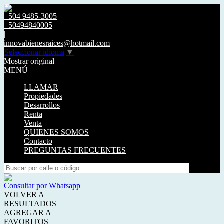
+504 9485-3005
+50494840005
|
innovabienesraices@hotmail.com
Seleccionar idioma
▼
Mostrar original
MENÚ
LLAMAR
Propiedades
Desarrollos
Renta
Venta
QUIENES SOMOS
Contacto
PREGUNTAS FRECUENTES
Consultar por Whatsapp
VOLVER A
RESULTADOS
AGREGAR A
FAVORITOS