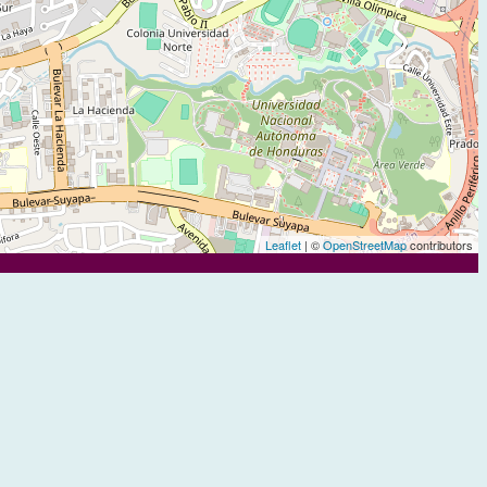
Leaflet
| ©
OpenStreetMap
contributors