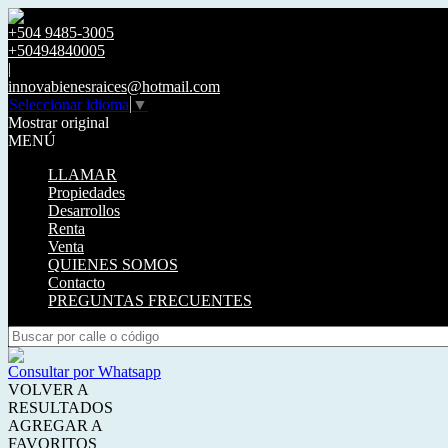
+504 9485-3005
+50494840005
|
innovabienesraices@hotmail.com
Seleccionar idioma
▼
Mostrar original
MENÚ
LLAMAR
Propiedades
Desarrollos
Renta
Venta
QUIENES SOMOS
Contacto
PREGUNTAS FRECUENTES
Consultar por Whatsapp
VOLVER A
RESULTADOS
AGREGAR A
FAVORITOS