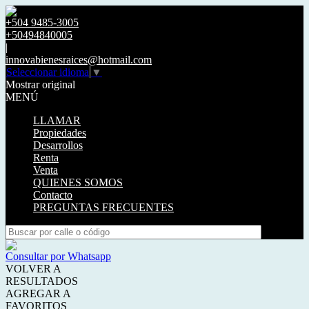
+504 9485-3005
+50494840005
|
innovabienesraices@hotmail.com
Seleccionar idioma
▼
Mostrar original
MENÚ
LLAMAR
Propiedades
Desarrollos
Renta
Venta
QUIENES SOMOS
Contacto
PREGUNTAS FRECUENTES
Consultar por Whatsapp
VOLVER A
RESULTADOS
AGREGAR A
FAVORITOS