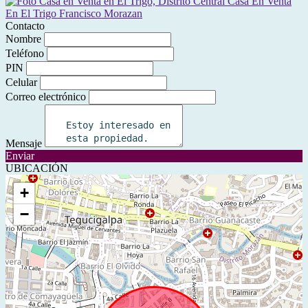
Contacto
Nombre
Teléfono
PIN
Celular
Correo electrónico
Mensaje
Enviar
UBICACIÓN
+
−