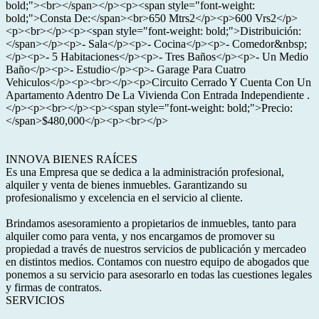
bold;"><br></span></p><p><span style="font-weight:
bold;">Consta De:</span><br>650 Mtrs2</p><p>600 Vrs2</p>
<p><br></p><p><span style="font-weight: bold;">Distribuición:
</span></p><p>- Sala</p><p>- Cocina</p><p>- Comedor&nbsp;
</p><p>- 5 Habitaciones</p><p>- Tres Baños</p><p>- Un Medio
Baño</p><p>- Estudio</p><p>- Garage Para Cuatro
Vehiculos</p><p><br></p><p>Circuito Cerrado Y Cuenta Con Un
Apartamento Adentro De La Vivienda Con Entrada Independiente .
</p><p><br></p><p><span style="font-weight: bold;">Precio:
</span>$480,000</p><p><br></p>
INNOVA BIENES RAÍCES
Es una Empresa que se dedica a la administración profesional,
alquiler y venta de bienes inmuebles. Garantizando su
profesionalismo y excelencia en el servicio al cliente.
Brindamos asesoramiento a propietarios de inmuebles, tanto para
alquiler como para venta, y nos encargamos de promover su
propiedad a través de nuestros servicios de publicación y mercadeo
en distintos medios. Contamos con nuestro equipo de abogados que
ponemos a su servicio para asesorarlo en todas las cuestiones legales
y firmas de contratos.
SERVICIOS