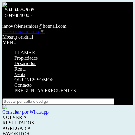
+504 9485-3005
+50494840005
|
innovabienesraices@hotmail.com
Seleccionar idioma
▼
Mostrar original
MENÚ
LLAMAR
Propiedades
Desarrollos
Renta
Venta
QUIENES SOMOS
Contacto
PREGUNTAS FRECUENTES
Consultar por Whatsapp
VOLVER A
RESULTADOS
AGREGAR A
FAVORITOS