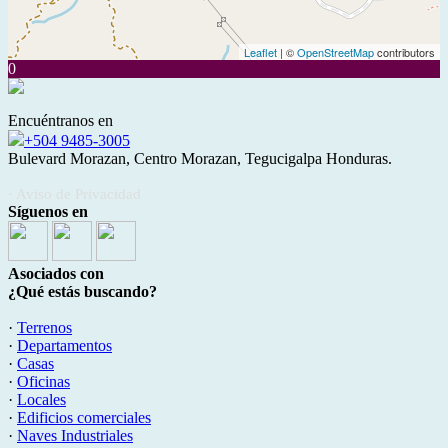
Leaflet
| ©
OpenStreetMap
contributors
0
Encuéntranos en
+504 9485-3005
Bulevard Morazan, Centro Morazan, Tegucigalpa Honduras.
· Aviso de Privacidad
Síguenos en
Asociados con
¿Qué estás buscando?
·
Terrenos
·
Departamentos
·
Casas
·
Oficinas
·
Locales
·
Edificios comerciales
·
Naves Industriales