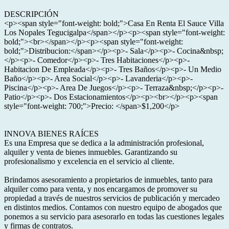
DESCRIPCIÓN
<p><span style="font-weight: bold;">Casa En Renta El Sauce Villa
Los Nopales Tegucigalpa</span></p><p><span style="font-weight:
bold;"><br></span></p><p><span style="font-weight:
bold;">Distribucion:</span></p><p>- Sala</p><p>- Cocina&nbsp;
</p><p>- Comedor</p><p>- Tres Habitaciones</p><p>-
Habitacion De Empleada</p><p>- Tres Baños</p><p>- Un Medio
Baño</p><p>- Area Social</p><p>- Lavanderia</p><p>-
Piscina</p><p>- Area De Juegos</p><p>- Terraza&nbsp;</p><p>-
Patio</p><p>- Dos Estacionamientos</p><p><br></p><p><span
style="font-weight: 700;">Precio: </span>$1,200</p>
INNOVA BIENES RAÍCES
Es una Empresa que se dedica a la administración profesional,
alquiler y venta de bienes inmuebles. Garantizando su
profesionalismo y excelencia en el servicio al cliente.
Brindamos asesoramiento a propietarios de inmuebles, tanto para
alquiler como para venta, y nos encargamos de promover su
propiedad a través de nuestros servicios de publicación y mercadeo
en distintos medios. Contamos con nuestro equipo de abogados que
ponemos a su servicio para asesorarlo en todas las cuestiones legales
y firmas de contratos.