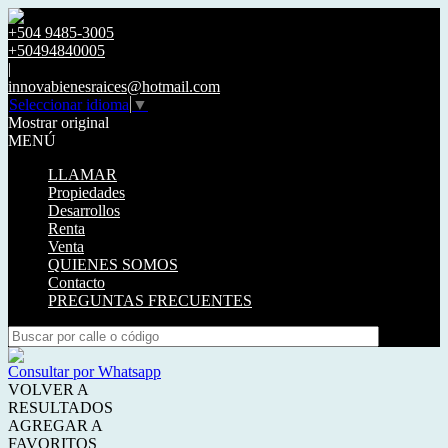
+504 9485-3005
+50494840005
|
innovabienesraices@hotmail.com
Seleccionar idioma
▼
Mostrar original
MENÚ
LLAMAR
Propiedades
Desarrollos
Renta
Venta
QUIENES SOMOS
Contacto
PREGUNTAS FRECUENTES
Consultar por Whatsapp
VOLVER A
RESULTADOS
AGREGAR A
FAVORITOS